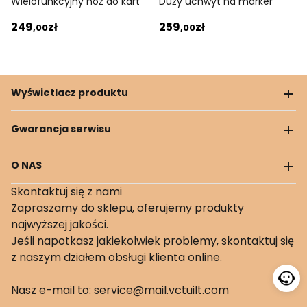
Wielofunkcyjny nóż do kart
Duży uchwyt na marker
249
zł
259
zł
,00
,00
Wyświetlacz produktu
Gwarancja serwisu
O NAS
Skontaktuj się z nami
Zapraszamy do sklepu, oferujemy produkty
najwyższej jakości.
Jeśli napotkasz jakiekolwiek problemy, skontaktuj się
z naszym działem obsługi klienta online.
Nasz e-mail to: service@mail.vctuilt.com