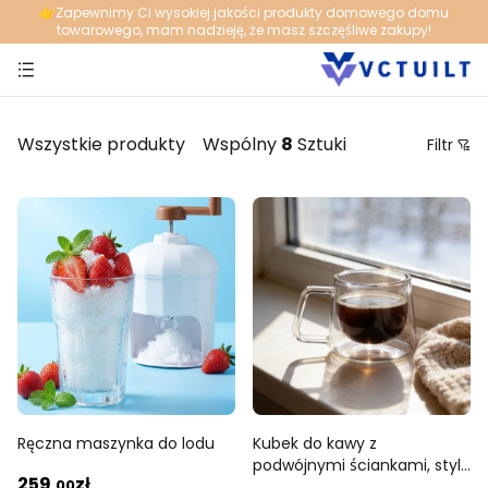
👉️Zapewnimy Ci wysokiej jakości produkty domowego domu
towarowego, mam nadzieję, że masz szczęśliwe zakupy!
Wszystkie produkty
Wspólny
8
Sztuki
Filtr
Cena
Zalecane sortowanie
Od najniższej do najwyższej ceny
Od najwyższej do najniższej ceny
Od nowego do starego
Od starego do nowego
Ręczna maszynka do lodu
Kubek do kawy z
podwójnymi ściankami, styl
259
zł
,00
europejski, kubek do wody