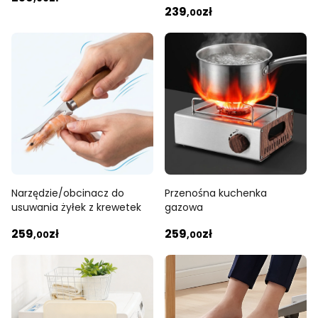
239
zł
domowej
,00
Narzędzie/obcinacz do
Przenośna kuchenka
usuwania żyłek z krewetek
gazowa
259
zł
259
zł
,00
,00