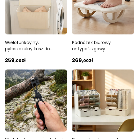
Wielofunkcyjny,
Podnóżek biurowy
pyłoszczelny kosz do
antypoślizgowy
przechowywania bielizny
259
zł
269
zł
,00
,00