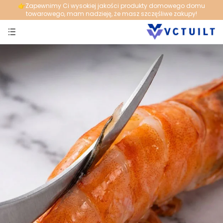
👉️Zapewnimy Ci wysokiej jakości produkty domowego domu
towarowego, mam nadzieję, że masz szczęśliwe zakupy!