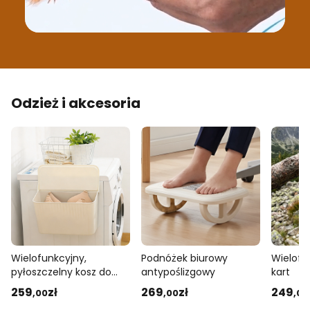
Odzież i akcesoria
Wielofunkcyjny,
Podnóżek biurowy
Wielofu
pyłoszczelny kosz do
antypoślizgowy
kart
przechowywania
259
zł
269
zł
249
,00
,00
,00
bielizny