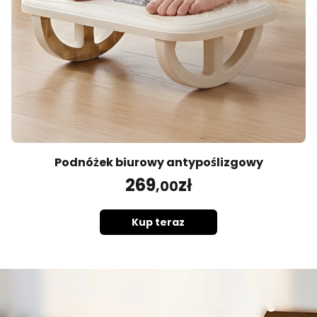
Podnóżek biurowy antypoślizgowy
269
zł
,00
Kup teraz