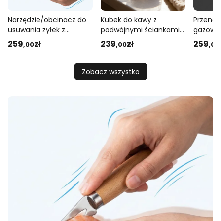
Narzędzie/obcinacz do
Kubek do kawy z
Przenoś
usuwania żyłek z
podwójnymi ściankami,
gazowa
krewetek
styl europejski, kubek do
259
zł
239
zł
259
,00
,00
,00
wody domowej
Zobacz wszystko