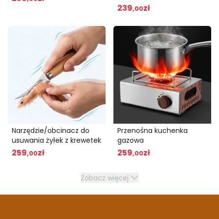
styl europejski, kubek do
239
zł
,00
wody domowej
Narzędzie/obcinacz do
Przenośna kuchenka
usuwania żyłek z krewetek
gazowa
259
zł
259
zł
,00
,00
Zobacz więcej