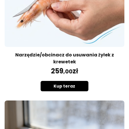
Narzędzie/obcinacz do usuwania żyłek z
krewetek
259
zł
,00
Kup teraz