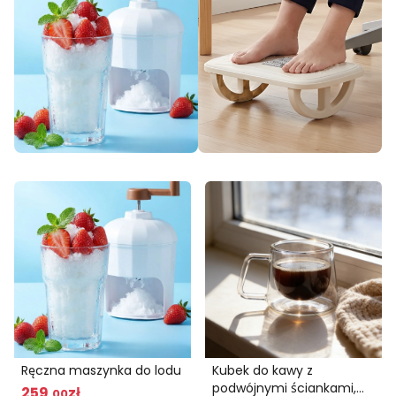
Ręczna maszynka do lodu
Kubek do kawy z
podwójnymi ściankami,
259
zł
,00